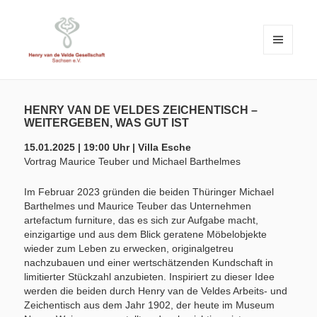
MENÜ
UND
WIDGETS
Henry van de Velde Gesellschaft Sachsen e.V.
HENRY VAN DE VELDE
GESELLSCHAFT SACHSEN E.V.
HENRY VAN DE VELDES ZEICHENTISCH –
WEITERGEBEN, WAS GUT IST
15.01.2025 | 19:00 Uhr | Villa Esche
Vortrag Maurice Teuber und Michael Barthelmes
Im Februar 2023 gründen die beiden Thüringer Michael
Barthelmes und Maurice Teuber das Unternehmen
artefactum furniture, das es sich zur Aufgabe macht,
einzigartige und aus dem Blick geratene Möbelobjekte
wieder zum Leben zu erwecken, originalgetreu
nachzubauen und einer wertschätzenden Kundschaft in
limitierter Stückzahl anzubieten. Inspiriert zu dieser Idee
werden die beiden durch Henry van de Veldes Arbeits- und
Zeichentisch aus dem Jahr 1902, der heute im Museum