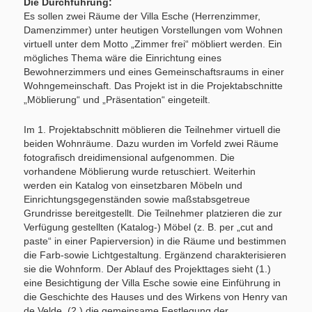
Die Durchführung:
Es sollen zwei Räume der Villa Esche (Herrenzimmer,
Damenzimmer) unter heutigen Vorstellungen vom Wohnen
virtuell unter dem Motto „Zimmer frei“ möbliert werden. Ein
mögliches Thema wäre die Einrichtung eines
Bewohnerzimmers und eines Gemeinschaftsraums in einer
Wohngemeinschaft. Das Projekt ist in die Projektabschnitte
„Möblierung“ und „Präsentation“ eingeteilt.
Im 1. Projektabschnitt möblieren die Teilnehmer virtuell die
beiden Wohnräume. Dazu wurden im Vorfeld zwei Räume
fotografisch dreidimensional aufgenommen. Die
vorhandene Möblierung wurde retuschiert. Weiterhin
werden ein Katalog von einsetzbaren Möbeln und
Einrichtungsgegenständen sowie maßstabsgetreue
Grundrisse bereitgestellt. Die Teilnehmer platzieren die zur
Verfügung gestellten (Katalog-) Möbel (z. B. per „cut and
paste“ in einer Papierversion) in die Räume und bestimmen
die Farb-sowie Lichtgestaltung. Ergänzend charakterisieren
sie die Wohnform. Der Ablauf des Projekttages sieht (1.)
eine Besichtigung der Villa Esche sowie eine Einführung in
die Geschichte des Hauses und des Wirkens von Henry van
de Velde, (2.) die gemeinsame Festlegung der