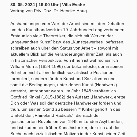
30. 05. 2024 | 19:00 Uhr | Villa Esche
Vortrag von Priv. Doz. Dr. Henrike Haug
Aushandlungen vom Wert der Arbeit sind mit den Debatten
um das Kunsthandwerk im 19. Jahrhundert eng verbunden.
Erstaunlich viele Theoretiker, die sich mit Werken der
„angewandten Kunst“ bzw. des „Kunstgewerbes“ befassen,
schreiben auch über den Status von Arbeit – sowohl mit
aktuellem Blick auf die Veränderungen ihrer Zeit, als auch
in historischer Perspektive. Von ihnen ist wahrscheinlich
William Morris (1834-1896) der bekannteste, der in seinen
Schriften nicht allein deutlich sozialistische Positionen
formuliert, sondern für den Kunst und Sozialismus und
somit die Bedingungen, unter denen Kunst-(Handwerk)
entsteht, untrennbar waren. Im Jahr 1848 veröffentlich
Gottfried Kinkel (1815-1882) den Aufsatz „Handwerk, erette
Dich oder Was soll der deutsche Handwerker fordern und
thun, um seinen Stand zu bessern?“ Kinkel gehört in das
Umfeld der „Rhineland Radicals“, die nach der
gescheiterten Revolution von 1848 in London Asyl fanden;
und ist zudem ein früher Kunsthistoriker, der sich auf die
Suche nach sozialistischen Motiven in der Kunst seiner Zeit