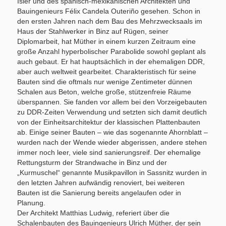
Isler und des spanisch-mexikanischen Architekten und
Bauingenieurs Félix Candela Outeriño gesehen. Schon in
den ersten Jahren nach dem Bau des Mehrzwecksaals im
Haus der Stahlwerker in Binz auf Rügen, seiner
Diplomarbeit, hat Müther in einem kurzen Zeitraum eine
große Anzahl hyperbolischer Parabolide sowohl geplant als
auch gebaut. Er hat hauptsächlich in der ehemaligen DDR,
aber auch weltweit gearbeitet. Charakteristisch für seine
Bauten sind die oftmals nur wenige Zentimeter dünnen
Schalen aus Beton, welche große, stützenfreie Räume
überspannen. Sie fanden vor allem bei den Vorzeigebauten
zu DDR-Zeiten Verwendung und setzten sich damit deutlich
von der Einheitsarchitektur der klassischen Plattenbauten
ab. Einige seiner Bauten – wie das sogenannte Ahornblatt –
wurden nach der Wende wieder abgerissen, andere stehen
immer noch leer, viele sind sanierungsreif. Der ehemalige
Rettungsturm der Strandwache in Binz und der
„Kurmuschel“ genannte Musikpavillon in Sassnitz wurden in
den letzten Jahren aufwändig renoviert, bei weiteren
Bauten ist die Sanierung bereits angelaufen oder in
Planung.
Der Architekt Matthias Ludwig, referiert über die
Schalenbauten des Bauingenieurs Ulrich Müther, der sein