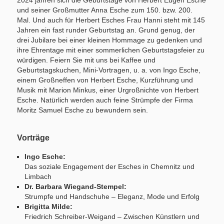
2024 jähren sich die Geburtstage von Herbert Eugen Esche
und seiner Großmutter Anna Esche zum 150. bzw. 200.
Mal. Und auch für Herbert Esches Frau Hanni steht mit 145
Jahren ein fast runder Geburtstag an. Grund genug, der
drei Jubilare bei einer kleinen Hommage zu gedenken und
ihre Ehrentage mit einer sommerlichen Geburtstagsfeier zu
würdigen. Feiern Sie mit uns bei Kaffee und
Geburtstagskuchen, Mini-Vortragen, u. a. von Ingo Esche,
einem Großneffen von Herbert Esche, Kurzführung und
Musik mit Marion Minkus, einer Urgroßnichte von Herbert
Esche. Natürlich werden auch feine Strümpfe der Firma
Moritz Samuel Esche zu bewundern sein.
Vorträge
Ingo Esche:
Das soziale Engagement der Esches in Chemnitz und
Limbach
Dr. Barbara Wiegand-Stempel:
Strumpfe und Handschuhe – Eleganz, Mode und Erfolg
Brigitta Milde:
Friedrich Schreiber-Weigand – Zwischen Künstlern und