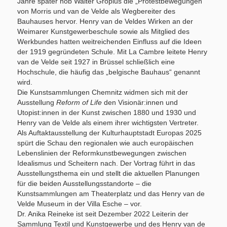
Jahre später hob Walter Gropius die „Protestbewegungen“
von Morris und van de Velde als Wegbereiter des
Bauhauses hervor. Henry van de Veldes Wirken an der
Weimarer Kunstgewerbeschule sowie als Mitglied des
Werkbundes hatten weitreichenden Einfluss auf die Ideen
der 1919 gegründeten Schule. Mit La Cambre leitete Henry
van de Velde seit 1927 in Brüssel schließlich eine
Hochschule, die häufig das „belgische Bauhaus“ genannt
wird.
Die Kunstsammlungen Chemnitz widmen sich mit der
Ausstellung
Reform of Life
den Visionär:innen und
Utopist:innen in der Kunst zwischen 1880 und 1930 und
Henry van de Velde als einem ihrer wichtigsten Vertreter.
Als Auftaktausstellung der Kulturhauptstadt Europas 2025
spürt die Schau den regionalen wie auch europäischen
Lebenslinien der Reformkunstbewegungen zwischen
Idealismus und Scheitern nach. Der Vortrag führt in das
Ausstellungsthema ein und stellt die aktuellen Planungen
für die beiden Ausstellungsstandorte – die
Kunstsammlungen am Theaterplatz und das Henry van de
Velde Museum in der Villa Esche – vor.
Dr. Anika Reineke ist seit Dezember 2022 Leiterin der
Sammlung Textil und Kunstgewerbe und des Henry van de