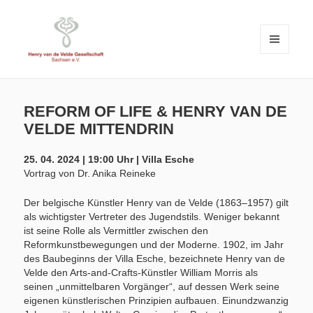
MENÜ
UND
WIDGETS
Henry van de Velde Gesellschaft Sachsen e.V.
HENRY VAN DE VELDE
GESELLSCHAFT SACHSEN E.V.
REFORM OF LIFE & HENRY VAN DE
VELDE MITTENDRIN
25. 04. 2024 | 19:00 Uhr | Villa Esche
Vortrag von Dr. Anika Reineke
Der belgische Künstler Henry van de Velde (1863–1957) gilt
als wichtigster Vertreter des Jugendstils. Weniger bekannt
ist seine Rolle als Vermittler zwischen den
Reformkunstbewegungen und der Moderne. 1902, im Jahr
des Baubeginns der Villa Esche, bezeichnete Henry van de
Velde den Arts-and-Crafts-Künstler William Morris als
seinen „unmittelbaren Vorgänger“, auf dessen Werk seine
eigenen künstlerischen Prinzipien aufbauen. Einundzwanzig